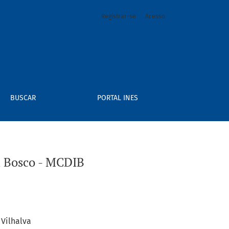
Registrar-se
Acesso
BUSCAR
PORTAL INES
im Bosco - MCDIB
 Vilhalva